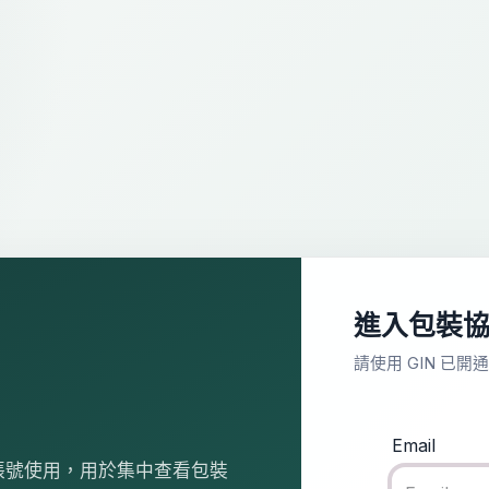
進入包裝
請使用 GIN 已
Email
戶帳號使用，用於集中查看包裝