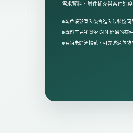
需求資料、附件補充與案件進度
客戶帳號登入後會進入包裝協同
資料可見範圍依 GIN 開通的
若尚未開通帳號，可先透過包裝