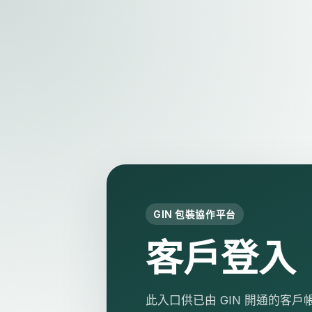
跳至內容
GIN 包裝協作平台
客戶登入
此入口供已由 GIN 開通的客