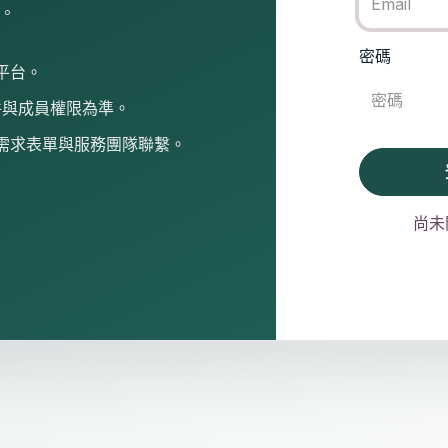
。
密碼
平台。
案件與成員權限為準。
需求表單與服務團隊聯繫。
尚未