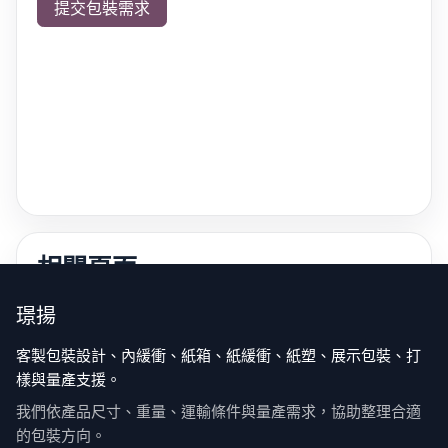
提交包裝需求
相關頁面
包裝知識中心
璟揚
包裝常見問題
技術服務與打樣流程
客製包裝設計、內緩衝、紙箱、紙緩衝、紙塑、展示包裝、打
樣與量產支援。
我們依產品尺寸、重量、運輸條件與量產需求，協助整理合適
的包裝方向。