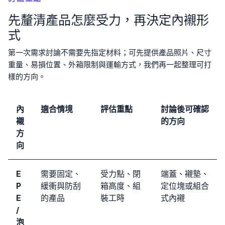
先釐清產品怎麼受力，再決定內襯形
式
第一次需求討論不需要先指定材料；可先提供產品照片、尺寸
重量、易損位置、外箱限制與運輸方式，我們再一起整理可打
樣的方向。
內
適合情境
評估重點
討論後可確認
襯
的方向
方
向
E
需要固定、
受力點、閉
端蓋、襯墊、
P
緩衝與防刮
箱高度、組
定位塊或組合
E
的產品
裝工時
式內襯
/
泡