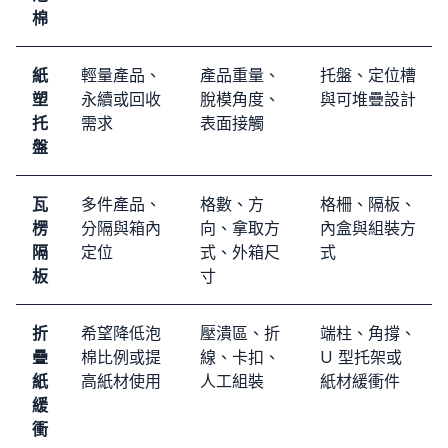
棉
紙
輕量產品、
產品重量、
托盤、定位槽
塑
永續或回收
脫模角度、
與可堆疊設計
托
需求
表面接觸
盤
瓦
多件產品、
格數、方
格柵、隔板、
楞
分隔與箱內
向、拿取方
內盒與組裝方
隔
定位
式、外箱尺
式
板
寸
折
希望降低泡
壓潰區、折
端柱、角撐、
疊
棉比例或提
線、卡扣、
U 型托架或
紙
高紙材使用
人工組裝
紙材緩衝件
緩
衝